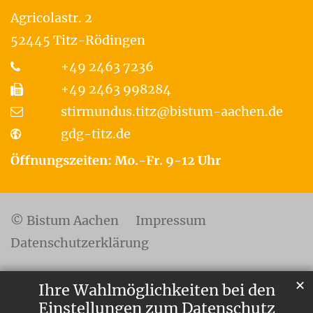
Agricolastr. 2
52445
Titz-Rödingen
+49 2463 7236
+49 2463 998284
stirmundus.titz@bistum-aachen.de
gdg-titz.de
Öffnungszeiten: Mo.-Fr. 9-12 Uhr
© Bistum Aachen
Impressum
Datenschutzerklärung
✕
Ihre Wahlmöglichkeiten bei den
Einstellungen zum Datenschutz