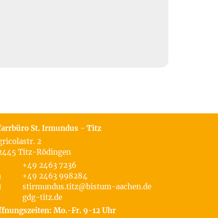
farrbüro St. Irmundus - Titz
gricolastr. 2
2445
Titz-Rödingen
+49 2463 7236
+49 2463 998284
stirmundus.titz@bistum-aachen.de
gdg-titz.de
ffnungszeiten: Mo.-Fr. 9-12 Uhr