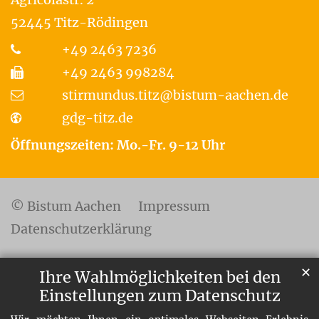
52445
Titz-Rödingen
+49 2463 7236
+49 2463 998284
stirmundus.titz@bistum-aachen.de
gdg-titz.de
Öffnungszeiten: Mo.-Fr. 9-12 Uhr
© Bistum Aachen
Impressum
Datenschutzerklärung
✕
Ihre Wahlmöglichkeiten bei den
Einstellungen zum Datenschutz