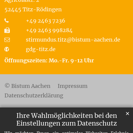
52445
Titz-Rödingen
+49 2463 7236
+49 2463 998284
stirmundus.titz@bistum-aachen.de
gdg-titz.de
Öffnungszeiten: Mo.-Fr. 9-12 Uhr
© Bistum Aachen
Impressum
Datenschutzerklärung
✕
Ihre Wahlmöglichkeiten bei den
Einstellungen zum Datenschutz