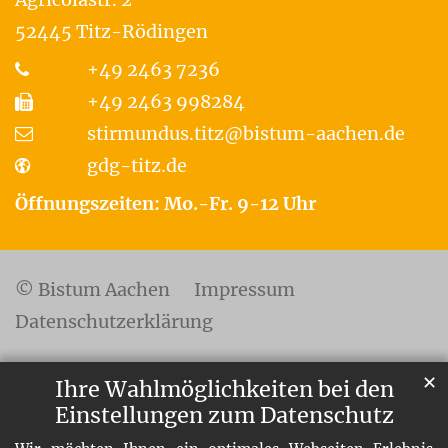
52445
Titz-Rödingen
+49 2463 7236
+49 2463 998284
stirmundus.titz@bistum-aachen.de
gdg-titz.de
Öffnungszeiten: Mo.-Fr. 9-12 Uhr
© Bistum Aachen
Impressum
Datenschutzerklärung
✕
Ihre Wahlmöglichkeiten bei den
Einstellungen zum Datenschutz