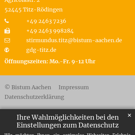
52445
Titz-Rödingen
+49 2463 7236
+49 2463 998284
stirmundus.titz@bistum-aachen.de
gdg-titz.de
Öffnungszeiten: Mo.-Fr. 9-12 Uhr
© Bistum Aachen
Impressum
Datenschutzerklärung
✕
Ihre Wahlmöglichkeiten bei den
Einstellungen zum Datenschutz