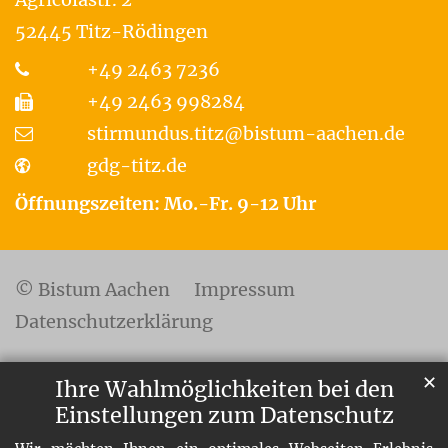
52445
Titz-Rödingen
+49 2463 7236
+49 2463 998284
stirmundus.titz@bistum-aachen.de
gdg-titz.de
Öffnungszeiten: Mo.-Fr. 9-12 Uhr
© Bistum Aachen
Impressum
Datenschutzerklärung
✕
Ihre Wahlmöglichkeiten bei den
Einstellungen zum Datenschutz