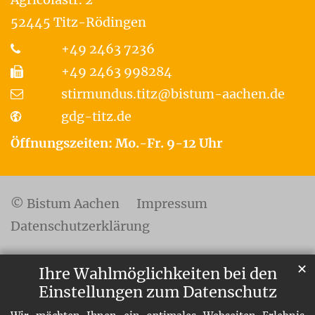
52445
Titz-Rödingen
+49 2463 7236
+49 2463 998284
stirmundus.titz@bistum-aachen.de
gdg-titz.de
Öffnungszeiten: Mo.-Fr. 9-12 Uhr
© Bistum Aachen
Impressum
Datenschutzerklärung
✕
Ihre Wahlmöglichkeiten bei den
Einstellungen zum Datenschutz