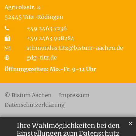
Agricolastr. 2
52445
Titz-Rödingen
+49 2463 7236
+49 2463 998284
stirmundus.titz@bistum-aachen.de
gdg-titz.de
Öffnungszeiten: Mo.-Fr. 9-12 Uhr
© Bistum Aachen
Impressum
Datenschutzerklärung
✕
Ihre Wahlmöglichkeiten bei den
Einstellungen zum Datenschutz