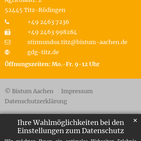
52445
Titz-Rödingen
+49 2463 7236
+49 2463 998284
stirmundus.titz@bistum-aachen.de
gdg-titz.de
Öffnungszeiten: Mo.-Fr. 9-12 Uhr
© Bistum Aachen
Impressum
Datenschutzerklärung
✕
Ihre Wahlmöglichkeiten bei den
Einstellungen zum Datenschutz