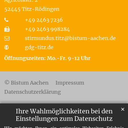
52445
Titz-Rödingen
+49 2463 7236
+49 2463 998284
stirmundus.titz@bistum-aachen.de
gdg-titz.de
Öffnungszeiten: Mo.-Fr. 9-12 Uhr
© Bistum Aachen
Impressum
Datenschutzerklärung
✕
Ihre Wahlmöglichkeiten bei den
Einstellungen zum Datenschutz