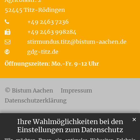
52445
Titz-Rödingen
+49 2463 7236
+49 2463 998284
stirmundus.titz@bistum-aachen.de
gdg-titz.de
Öffnungszeiten: Mo.-Fr. 9-12 Uhr
© Bistum Aachen
Impressum
Datenschutzerklärung
✕
Ihre Wahlmöglichkeiten bei den
Einstellungen zum Datenschutz