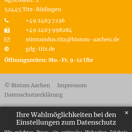
52445
Titz-Rödingen
+49 2463 7236
+49 2463 998284
stirmundus.titz@bistum-aachen.de
gdg-titz.de
Öffnungszeiten: Mo.-Fr. 9-12 Uhr
© Bistum Aachen
Impressum
Datenschutzerklärung
✕
Ihre Wahlmöglichkeiten bei den
Einstellungen zum Datenschutz