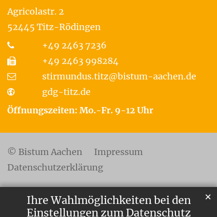
Agricolastr. 2
52445
Titz-Rödingen
+49 2463 7236
+49 2463 998284
stirmundus.titz@bistum-aachen.de
gdg-titz.de
Öffnungszeiten: Mo.-Fr. 9-12 Uhr
© Bistum Aachen
Impressum
Datenschutzerklärung
✕
Ihre Wahlmöglichkeiten bei den
Einstellungen zum Datenschutz