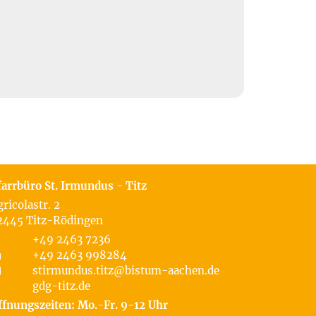
farrbüro St. Irmundus - Titz
gricolastr. 2
2445
Titz-Rödingen
+49 2463 7236
+49 2463 998284
stirmundus.titz@bistum-aachen.de
gdg-titz.de
ffnungszeiten: Mo.-Fr. 9-12 Uhr