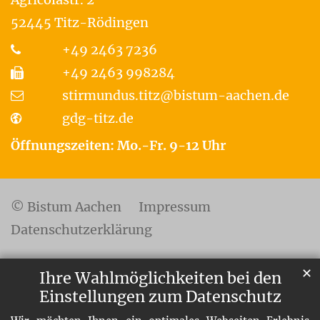
52445
Titz-Rödingen
+49 2463 7236
+49 2463 998284
stirmundus.titz@bistum-aachen.de
gdg-titz.de
Öffnungszeiten: Mo.-Fr. 9-12 Uhr
© Bistum Aachen
Impressum
Datenschutzerklärung
✕
Ihre Wahlmöglichkeiten bei den
Einstellungen zum Datenschutz