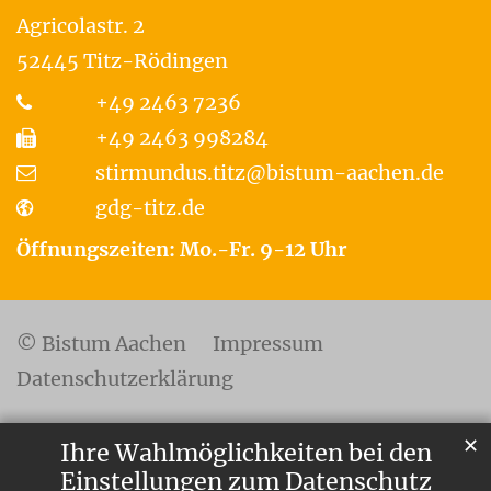
Agricolastr. 2
52445
Titz-Rödingen
+49 2463 7236
+49 2463 998284
stirmundus.titz@bistum-aachen.de
gdg-titz.de
Öffnungszeiten: Mo.-Fr. 9-12 Uhr
© Bistum Aachen
Impressum
Datenschutzerklärung
✕
Ihre Wahlmöglichkeiten bei den
Einstellungen zum Datenschutz