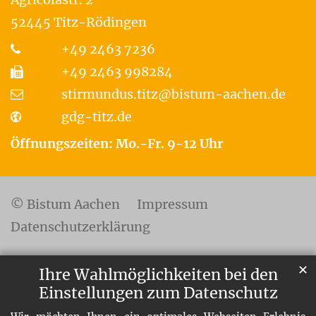
52445
Titz-Rödingen
+49 2463 7236
+49 2463 998284
stirmundus.titz@bistum-aachen.de
gdg-titz.de
Öffnungszeiten: Mo.-Fr. 9-12 Uhr
© Bistum Aachen
Impressum
Datenschutzerklärung
✕
Ihre Wahlmöglichkeiten bei den
Einstellungen zum Datenschutz