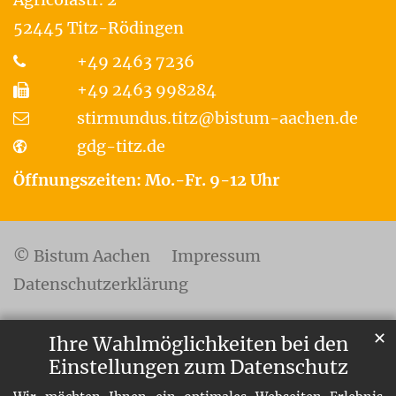
52445
Titz-Rödingen
+49 2463 7236
+49 2463 998284
stirmundus.titz@bistum-aachen.de
gdg-titz.de
Öffnungszeiten: Mo.-Fr. 9-12 Uhr
© Bistum Aachen
Impressum
Datenschutzerklärung
✕
Ihre Wahlmöglichkeiten bei den
Einstellungen zum Datenschutz