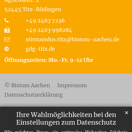
52445
Titz-Rödingen
+49 2463 7236
+49 2463 998284
stirmundus.titz@bistum-aachen.de
gdg-titz.de
Öffnungszeiten: Mo.-Fr. 9-12 Uhr
© Bistum Aachen
Impressum
Datenschutzerklärung
✕
Ihre Wahlmöglichkeiten bei den
Einstellungen zum Datenschutz