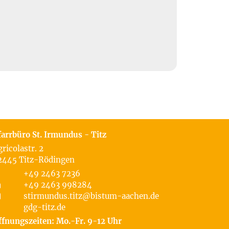
farrbüro St. Irmundus - Titz
gricolastr. 2
2445
Titz-Rödingen
+49 2463 7236
+49 2463 998284
stirmundus.titz@bistum-aachen.de
gdg-titz.de
ffnungszeiten: Mo.-Fr. 9-12 Uhr