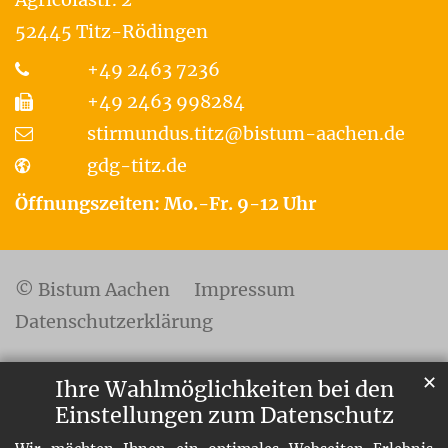
52445
Titz-Rödingen
+49 2463 7236
+49 2463 998284
stirmundus.titz@bistum-aachen.de
gdg-titz.de
Öffnungszeiten: Mo.-Fr. 9-12 Uhr
© Bistum Aachen
Impressum
Datenschutzerklärung
✕
Ihre Wahlmöglichkeiten bei den
Einstellungen zum Datenschutz