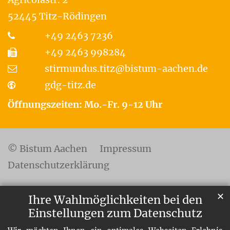
52445
Titz-Rödingen
+49 2463 7236
+49 2463 998284
stirmundus.titz@bistum-aachen.de
gdg-titz.de
Öffnungszeiten: Mo.-Fr. 9-12 Uhr
© Bistum Aachen
Impressum
Datenschutzerklärung
✕
Ihre Wahlmöglichkeiten bei den
Einstellungen zum Datenschutz