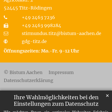
52445
Titz-Rödingen
+49 2463 7236
+49 2463 998284
stirmundus.titz@bistum-aachen.de
gdg-titz.de
Öffnungszeiten: Mo.-Fr. 9-12 Uhr
© Bistum Aachen
Impressum
Datenschutzerklärung
✕
Ihre Wahlmöglichkeiten bei den
Einstellungen zum Datenschutz