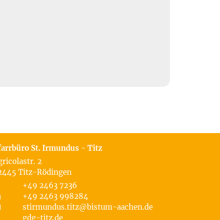
farrbüro St. Irmundus - Titz
gricolastr. 2
2445
Titz-Rödingen
+49 2463 7236
+49 2463 998284
stirmundus.titz@bistum-aachen.de
gdg-titz.de