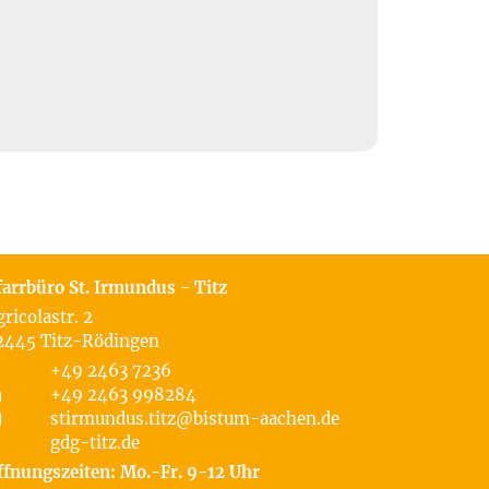
farrbüro St. Irmundus - Titz
gricolastr. 2
2445
Titz-Rödingen
+49 2463 7236
+49 2463 998284
stirmundus.titz@bistum-aachen.de
gdg-titz.de
ffnungszeiten: Mo.-Fr. 9-12 Uhr