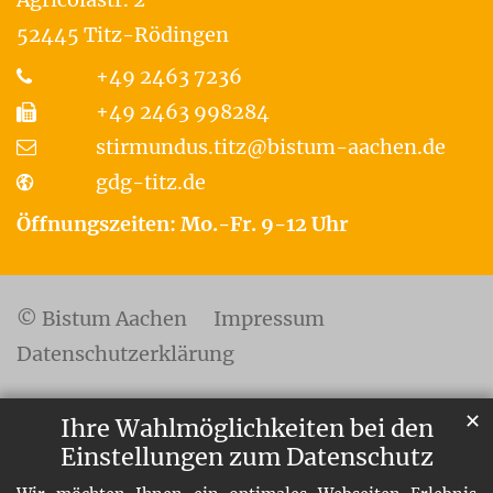
52445
Titz-Rödingen
+49 2463 7236
+49 2463 998284
stirmundus.titz@bistum-aachen.de
gdg-titz.de
Öffnungszeiten: Mo.-Fr. 9-12 Uhr
© Bistum Aachen
Impressum
Datenschutzerklärung
✕
Ihre Wahlmöglichkeiten bei den
Einstellungen zum Datenschutz