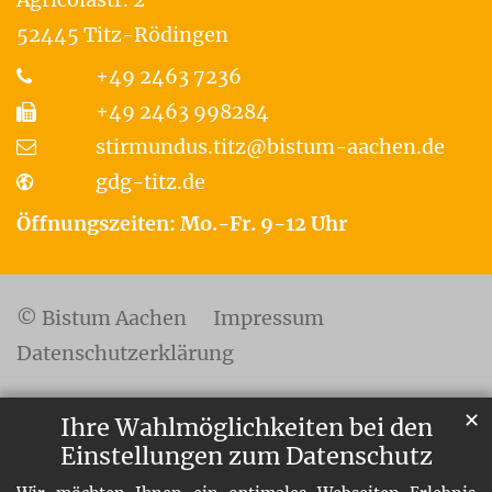
52445
Titz-Rödingen
+49 2463 7236
+49 2463 998284
stirmundus.titz@bistum-aachen.de
gdg-titz.de
Öffnungszeiten: Mo.-Fr. 9-12 Uhr
© Bistum Aachen
Impressum
Datenschutzerklärung
✕
Ihre Wahlmöglichkeiten bei den
Einstellungen zum Datenschutz