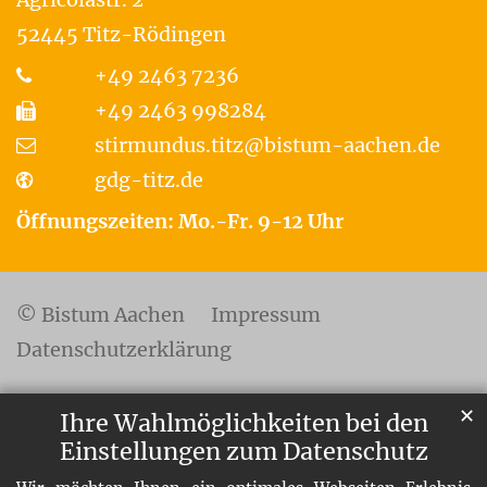
52445
Titz-Rödingen
+49 2463 7236
+49 2463 998284
stirmundus.titz@bistum-aachen.de
gdg-titz.de
Öffnungszeiten: Mo.-Fr. 9-12 Uhr
© Bistum Aachen
Impressum
Datenschutzerklärung
✕
Ihre Wahlmöglichkeiten bei den
Einstellungen zum Datenschutz