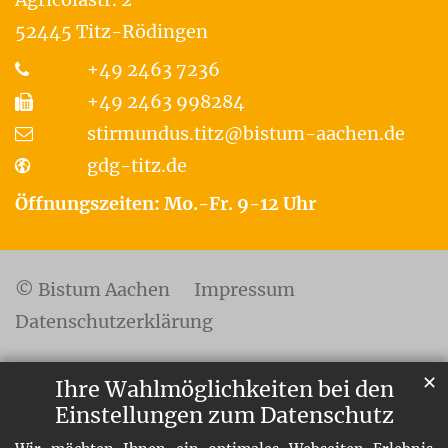
52445
Titz-Rödingen
+49 2463 7236
+49 2463 998284
stirmundus.titz@bistum-aachen.de
gdg-titz.de
Öffnungszeiten: Mo.-Fr. 9-12 Uhr
© Bistum Aachen
Impressum
Datenschutzerklärung
✕
Ihre Wahlmöglichkeiten bei den
Einstellungen zum Datenschutz