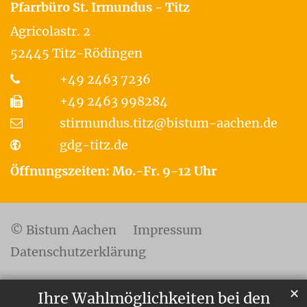
Pfarrbüro St. Irmundus - Titz
Agricolastr. 2
52445
Titz-Rödingen
+49 2463 7236
+49 2463 998284
stirmundus.titz@bistum-aachen.de
gdg-titz.de
Öffnungszeiten: Mo.-Fr. 9-12 Uhr
© Bistum Aachen
Impressum
Datenschutzerklärung
✕
Ihre Wahlmöglichkeiten bei den