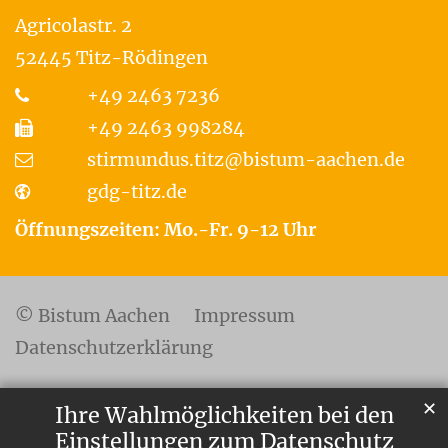
Agricolastr. 2
52445
Titz-Rödingen
+49 2463 7236
+49 2463 998284
stirmundus.titz@bistum-aachen.de
gdg-titz.de
Öffnungszeiten: Mo.-Fr. 9-12 Uhr
© Bistum Aachen
Impressum
Datenschutzerklärung
✕
Ihre Wahlmöglichkeiten bei den
Einstellungen zum Datenschutz