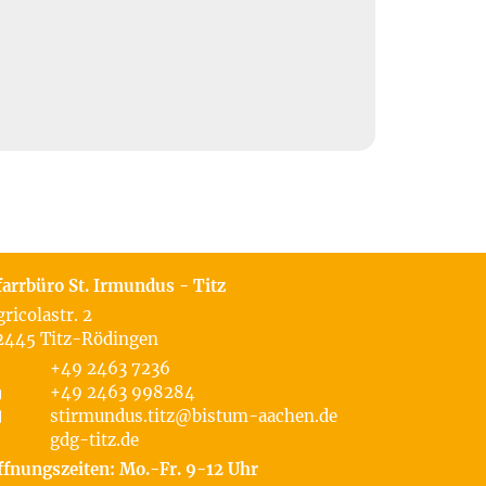
farrbüro St. Irmundus - Titz
gricolastr. 2
2445
Titz-Rödingen
+49 2463 7236
+49 2463 998284
stirmundus.titz@bistum-aachen.de
gdg-titz.de
ffnungszeiten: Mo.-Fr. 9-12 Uhr