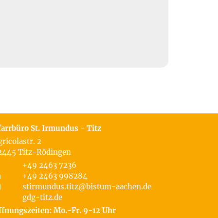
farrbüro St. Irmundus - Titz
gricolastr. 2
2445
Titz-Rödingen
+49 2463 7236
+49 2463 998284
stirmundus.titz@bistum-aachen.de
gdg-titz.de
ffnungszeiten: Mo.-Fr. 9-12 Uhr