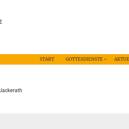
START
GOTTESDIENSTE
AKTUE
-Jackerath