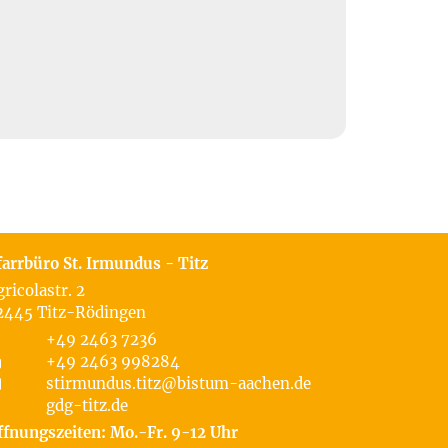
farrbüro St. Irmundus - Titz
gricolastr. 2
2445
Titz-Rödingen
+49 2463 7236
+49 2463 998284
stirmundus.titz@bistum-aachen.de
gdg-titz.de
ffnungszeiten: Mo.-Fr. 9-12 Uhr