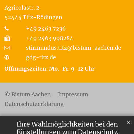
Agricolastr. 2
52445
Titz-Rödingen
+49 2463 7236
+49 2463 998284
stirmundus.titz@bistum-aachen.de
gdg-titz.de
Öffnungszeiten: Mo.-Fr. 9-12 Uhr
© Bistum Aachen
Impressum
Datenschutzerklärung
✕
Ihre Wahlmöglichkeiten bei den
Einstellungen zum Datenschutz