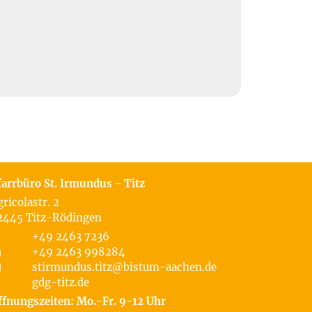
farrbüro St. Irmundus - Titz
gricolastr. 2
2445
Titz-Rödingen
+49 2463 7236
+49 2463 998284
stirmundus.titz@bistum-aachen.de
gdg-titz.de
ffnungszeiten: Mo.-Fr. 9-12 Uhr