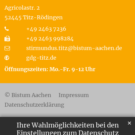
Agricolastr. 2
52445
Titz-Rödingen
+49 2463 7236
+49 2463 998284
stirmundus.titz@bistum-aachen.de
gdg-titz.de
Öffnungszeiten: Mo.-Fr. 9-12 Uhr
© Bistum Aachen
Impressum
Datenschutzerklärung
✕
Ihre Wahlmöglichkeiten bei den
Einstellungen zum Datenschutz