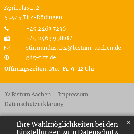
Agricolastr. 2
52445
Titz-Rödingen
+49 2463 7236
+49 2463 998284
stirmundus.titz@bistum-aachen.de
gdg-titz.de
Öffnungszeiten: Mo.-Fr. 9-12 Uhr
© Bistum Aachen
Impressum
Datenschutzerklärung
✕
Ihre Wahlmöglichkeiten bei den
Einstellungen zum Datenschutz