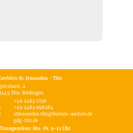
farrbüro St. Irmundus - Titz
gricolastr. 2
2445
Titz-Rödingen
+49 2463 7236
+49 2463 998284
stirmundus.titz@bistum-aachen.de
gdg-titz.de
ffnungszeiten: Mo.-Fr. 9-12 Uhr