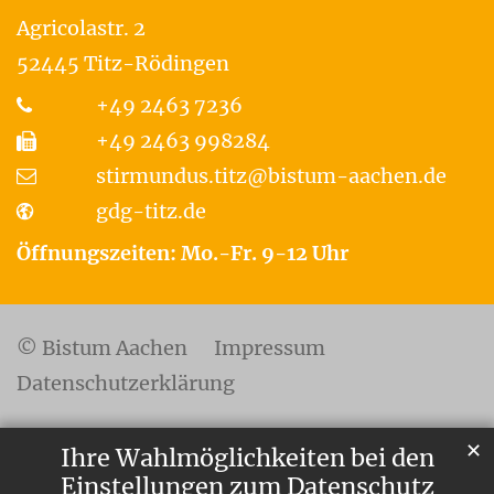
Agricolastr. 2
52445
Titz-Rödingen
+49 2463 7236
+49 2463 998284
stirmundus.titz@bistum-aachen.de
gdg-titz.de
Öffnungszeiten: Mo.-Fr. 9-12 Uhr
© Bistum Aachen
Impressum
Datenschutzerklärung
✕
Ihre Wahlmöglichkeiten bei den
Einstellungen zum Datenschutz