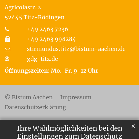
Agricolastr. 2
52445
Titz-Rödingen
+49 2463 7236
+49 2463 998284
stirmundus.titz@bistum-aachen.de
gdg-titz.de
Öffnungszeiten: Mo.-Fr. 9-12 Uhr
© Bistum Aachen
Impressum
Datenschutzerklärung
✕
Ihre Wahlmöglichkeiten bei den
Einstellungen zum Datenschutz