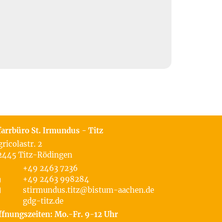
farrbüro St. Irmundus - Titz
gricolastr. 2
2445
Titz-Rödingen
+49 2463 7236
+49 2463 998284
stirmundus.titz@bistum-aachen.de
gdg-titz.de
ffnungszeiten: Mo.-Fr. 9-12 Uhr