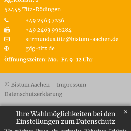
52445
Titz-Rödingen
+49 2463 7236
+49 2463 998284
stirmundus.titz@bistum-aachen.de
gdg-titz.de
Öffnungszeiten: Mo.-Fr. 9-12 Uhr
© Bistum Aachen
Impressum
Datenschutzerklärung
✕
Ihre Wahlmöglichkeiten bei den
Einstellungen zum Datenschutz