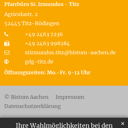
Pfarrbüro St. Irmundus - Titz
Agricolastr. 2
52445
Titz-Rödingen
+49 2463 7236
+49 2463 998284
stirmundus.titz@bistum-aachen.de
gdg-titz.de
Öffnungszeiten: Mo.-Fr. 9-12 Uhr
© Bistum Aachen
Impressum
Datenschutzerklärung
✕
Ihre Wahlmöglichkeiten bei den