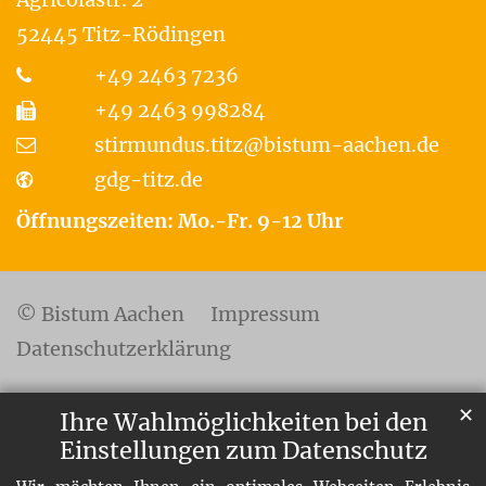
52445
Titz-Rödingen
+49 2463 7236
+49 2463 998284
stirmundus.titz@bistum-aachen.de
gdg-titz.de
Öffnungszeiten: Mo.-Fr. 9-12 Uhr
© Bistum Aachen
Impressum
Datenschutzerklärung
✕
Ihre Wahlmöglichkeiten bei den
Einstellungen zum Datenschutz