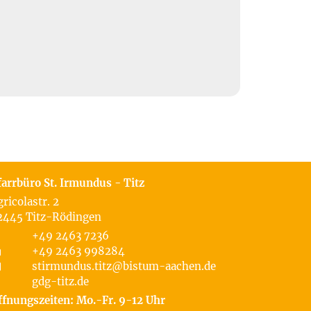
farrbüro St. Irmundus - Titz
gricolastr. 2
2445
Titz-Rödingen
+49 2463 7236
+49 2463 998284
stirmundus.titz@bistum-aachen.de
gdg-titz.de
ffnungszeiten: Mo.-Fr. 9-12 Uhr