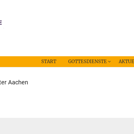
START
GOTTESDIENSTE
AKTUE
ster Aachen