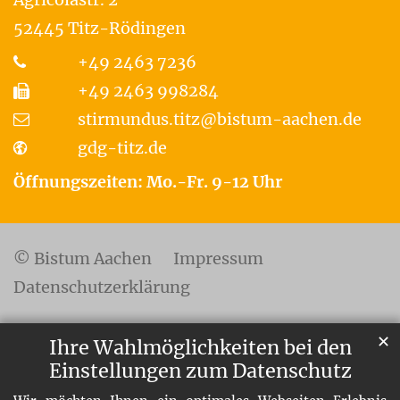
52445
Titz-Rödingen
+49 2463 7236
+49 2463 998284
stirmundus.titz@bistum-aachen.de
gdg-titz.de
Öffnungszeiten: Mo.-Fr. 9-12 Uhr
© Bistum Aachen
Impressum
Datenschutzerklärung
✕
Ihre Wahlmöglichkeiten bei den
Einstellungen zum Datenschutz