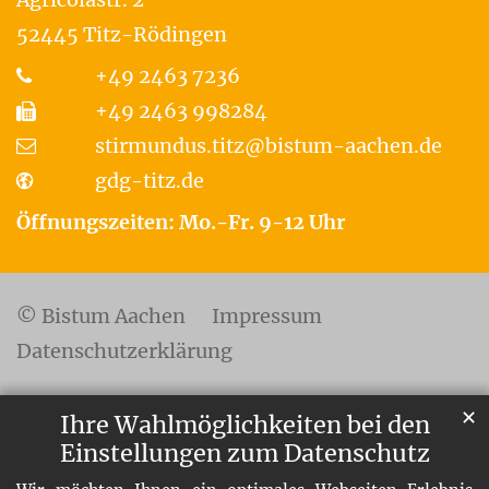
52445
Titz-Rödingen
+49 2463 7236
+49 2463 998284
stirmundus.titz@bistum-aachen.de
gdg-titz.de
Öffnungszeiten: Mo.-Fr. 9-12 Uhr
© Bistum Aachen
Impressum
Datenschutzerklärung
✕
Ihre Wahlmöglichkeiten bei den
Einstellungen zum Datenschutz