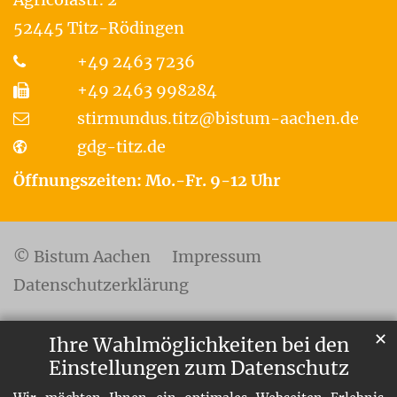
52445
Titz-Rödingen
+49 2463 7236
+49 2463 998284
stirmundus.titz@bistum-aachen.de
gdg-titz.de
Öffnungszeiten: Mo.-Fr. 9-12 Uhr
© Bistum Aachen
Impressum
Datenschutzerklärung
✕
Ihre Wahlmöglichkeiten bei den
Einstellungen zum Datenschutz